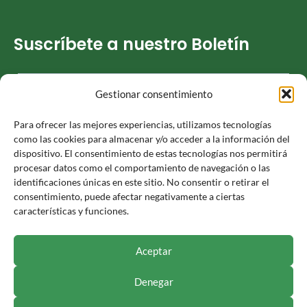
Suscríbete a nuestro Boletín
Gestionar consentimiento
He leído y acepto la
Política de privacidad
Para ofrecer las mejores experiencias, utilizamos tecnologías
como las cookies para almacenar y/o acceder a la información del
dispositivo. El consentimiento de estas tecnologías nos permitirá
procesar datos como el comportamiento de navegación o las
identificaciones únicas en este sitio. No consentir o retirar el
Responsable » Ayuntamiento de Luceni. / Finalidad » enviarte
consentimiento, puede afectar negativamente a ciertas
nuestras publicaciones y noticias. / Legitimación » tu
características y funciones.
consentimiento. / Destinatarios » solo se realizan cesiones si
existe una obligación legal. / Derechos » podrás ejercer tus
derechos de acceso, rectificación, limitación y suprimir los
Aceptar
datos como se indica en la
Política de Privacidad
.
Denegar