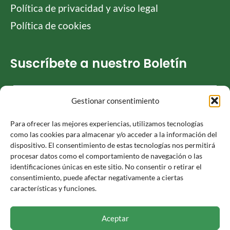
Política de privacidad y aviso legal
Política de cookies
Suscríbete a nuestro Boletín
Gestionar consentimiento
He leído y acepto la
Política de privacidad
Para ofrecer las mejores experiencias, utilizamos tecnologías
como las cookies para almacenar y/o acceder a la información del
dispositivo. El consentimiento de estas tecnologías nos permitirá
procesar datos como el comportamiento de navegación o las
identificaciones únicas en este sitio. No consentir o retirar el
Responsable » Ayuntamiento de Luceni. / Finalidad » enviarte
consentimiento, puede afectar negativamente a ciertas
nuestras publicaciones y noticias. / Legitimación » tu
características y funciones.
consentimiento. / Destinatarios » solo se realizan cesiones si
existe una obligación legal. / Derechos » podrás ejercer tus
derechos de acceso, rectificación, limitación y suprimir los
Aceptar
datos como se indica en la
Política de Privacidad
.