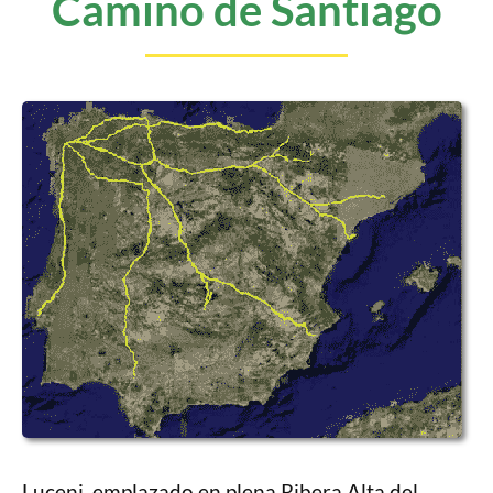
Camino de Santiago
Luceni, emplazado en plena Ribera Alta del