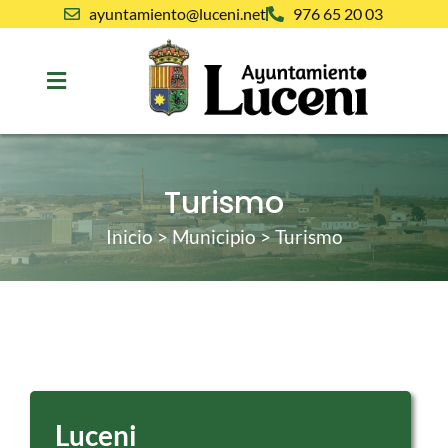
ayuntamiento@luceni.net
976 65 20 03
Turismo
Inicio
>
Municipio
>
Turismo
Luceni