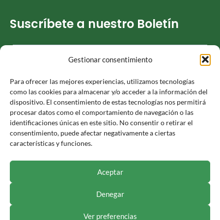
Suscríbete a nuestro Boletín
Gestionar consentimiento
He leído y acepto la
Política de privacidad
Para ofrecer las mejores experiencias, utilizamos tecnologías
como las cookies para almacenar y/o acceder a la información del
dispositivo. El consentimiento de estas tecnologías nos permitirá
procesar datos como el comportamiento de navegación o las
identificaciones únicas en este sitio. No consentir o retirar el
Responsable » Ayuntamiento de Luceni. / Finalidad » enviarte
consentimiento, puede afectar negativamente a ciertas
nuestras publicaciones y noticias. / Legitimación » tu
características y funciones.
consentimiento. / Destinatarios » solo se realizan cesiones si
existe una obligación legal. / Derechos » podrás ejercer tus
derechos de acceso, rectificación, limitación y suprimir los
Aceptar
datos como se indica en la
Política de Privacidad
.
Denegar
Ver preferencias