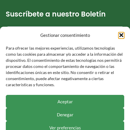
Suscríbete a nuestro Boletín
Gestionar consentimiento
He leído y acepto la
Política de privacidad
Para ofrecer las mejores experiencias, utilizamos tecnologías
como las cookies para almacenar y/o acceder a la información del
dispositivo. El consentimiento de estas tecnologías nos permitirá
procesar datos como el comportamiento de navegación o las
identificaciones únicas en este sitio. No consentir o retirar el
Responsable » Ayuntamiento de Luceni. / Finalidad » enviarte
consentimiento, puede afectar negativamente a ciertas
nuestras publicaciones y noticias. / Legitimación » tu
características y funciones.
consentimiento. / Destinatarios » solo se realizan cesiones si
existe una obligación legal. / Derechos » podrás ejercer tus
derechos de acceso, rectificación, limitación y suprimir los
Aceptar
datos como se indica en la
Política de Privacidad
.
Denegar
Ver preferencias