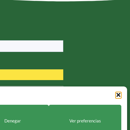
ublicaciones y noticias. /
ones si existe una obligación legal.
tación y suprimir los datos como se
Denegar
Ver preferencias