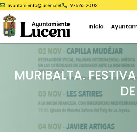
ayuntamiento@luceni.net
976 65 20 03
Inicio
Ayuntam
MURIBALTA. FESTIV
DE