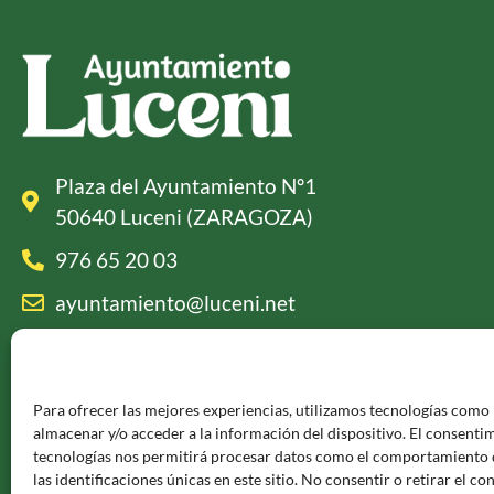
Plaza del Ayuntamiento Nº1
50640 Luceni (ZARAGOZA)
976 65 20 03
ayuntamiento@luceni.net
Información legal
Para ofrecer las mejores experiencias, utilizamos tecnologías como 
Política de privacidad y aviso legal
almacenar y/o acceder a la información del dispositivo. El consenti
tecnologías nos permitirá procesar datos como el comportamiento 
Política de cookies
las identificaciones únicas en este sitio. No consentir o retirar el c