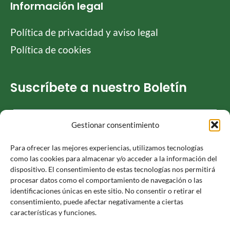
Información legal
Política de privacidad y aviso legal
Política de cookies
Suscríbete a nuestro Boletín
Gestionar consentimiento
He leído y acepto la
Política de privacidad
Para ofrecer las mejores experiencias, utilizamos tecnologías
como las cookies para almacenar y/o acceder a la información del
dispositivo. El consentimiento de estas tecnologías nos permitirá
procesar datos como el comportamiento de navegación o las
identificaciones únicas en este sitio. No consentir o retirar el
Responsable » Ayuntamiento de Luceni. / Finalidad » enviarte
consentimiento, puede afectar negativamente a ciertas
nuestras publicaciones y noticias. / Legitimación » tu
características y funciones.
consentimiento. / Destinatarios » solo se realizan cesiones si
existe una obligación legal. / Derechos » podrás ejercer tus