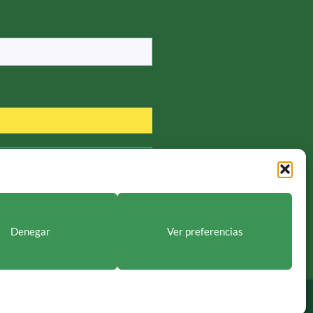
ublicaciones y noticias. /
ones si existe una obligación legal.
tación y suprimir los datos como se
Denegar
Ver preferencias