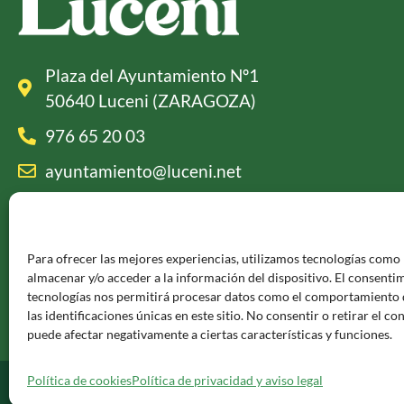
Plaza del Ayuntamiento Nº1
50640 Luceni (ZARAGOZA)
976 65 20 03
ayuntamiento@luceni.net
Información legal
Para ofrecer las mejores experiencias, utilizamos tecnologías como 
Política de privacidad y aviso legal
almacenar y/o acceder a la información del dispositivo. El consenti
tecnologías nos permitirá procesar datos como el comportamiento 
Política de cookies
las identificaciones únicas en este sitio. No consentir o retirar el c
puede afectar negativamente a ciertas características y funciones.
Política de cookies
Política de privacidad y aviso legal
© 2024. Ayuntamiento de Luceni | Diseño Web por
Estudio Digi