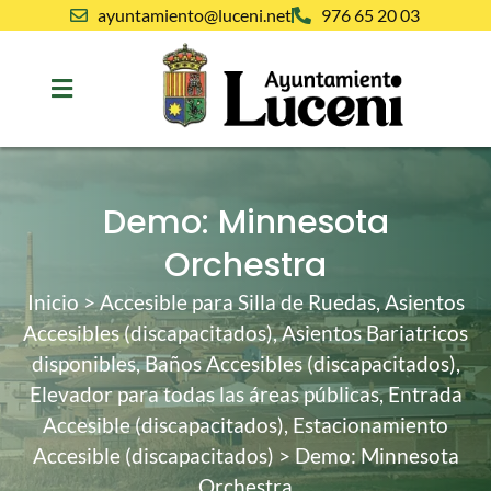
ayuntamiento@luceni.net
976 65 20 03
Demo: Minnesota
Orchestra
Inicio
>
Accesible para Silla de Ruedas
,
Asientos
Accesibles (discapacitados)
,
Asientos Bariatricos
disponibles
,
Baños Accesibles (discapacitados)
,
Elevador para todas las áreas públicas
,
Entrada
Accesible (discapacitados)
,
Estacionamiento
Accesible (discapacitados)
>
Demo: Minnesota
Orchestra