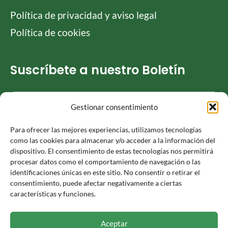
Política de privacidad y aviso legal
Política de cookies
Suscríbete a nuestro Boletín
Gestionar consentimiento
He leído y acepto la
Política de privacidad
Para ofrecer las mejores experiencias, utilizamos tecnologías
como las cookies para almacenar y/o acceder a la información del
dispositivo. El consentimiento de estas tecnologías nos permitirá
procesar datos como el comportamiento de navegación o las
identificaciones únicas en este sitio. No consentir o retirar el
Responsable » Ayuntamiento de Luceni. / Finalidad » enviarte
consentimiento, puede afectar negativamente a ciertas
nuestras publicaciones y noticias. / Legitimación » tu
características y funciones.
consentimiento. / Destinatarios » solo se realizan cesiones si
existe una obligación legal. / Derechos » podrás ejercer tus
derechos de acceso, rectificación, limitación y suprimir los
Aceptar